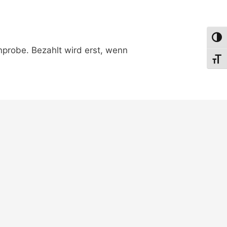
Umsch
probe. Bezahlt wird erst, wenn
Schri
n