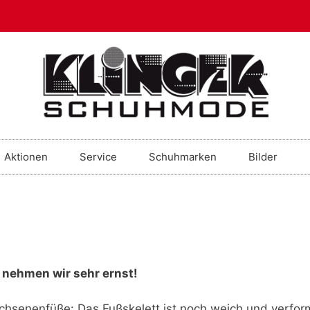
Aktionen
Service
Schuhmarken
Bilder
nehmen wir sehr ernst!
chsenenfüße: Das Fußskelett ist noch weich und verform