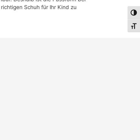
ichtigen Schuh für Ihr Kind zu
Umsch
Schri
n