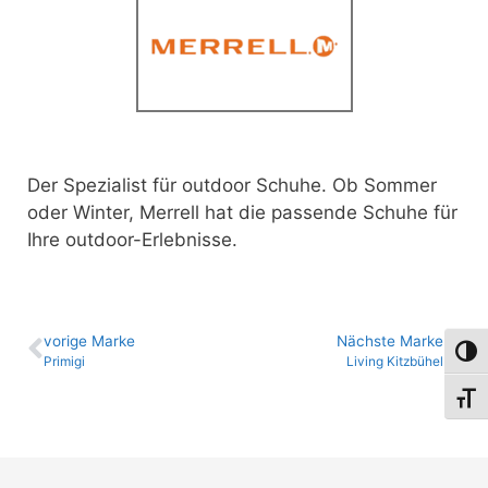
Der Spezialist für outdoor Schuhe. Ob Sommer
oder Winter,
Merrell hat die passende Schuhe für
Ihre outdoor-Erlebnisse.
vo­ri­ge Marke
Nächste Marke
Umsch
Primigi
Living Kitzbühel
Schri